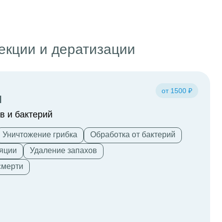
екции и дератизации
от 1500 ₽
я
в и бактерий
Уничтожение грибка
Обработка от бактерий
яции
Удаление запахов
смерти