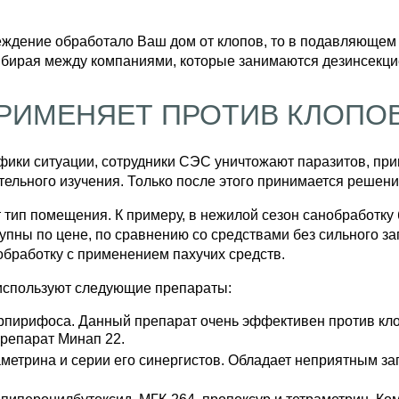
реждение обработало Ваш дом от клопов, то в подавляющем
выбирая между компаниями, которые занимаются дезинсекци
ПРИМЕНЯЕТ ПРОТИВ КЛОПО
фики ситуации, сотрудники СЭС уничтожают паразитов, пр
тельного изучения. Только после этого принимается решени
т тип помещения. К примеру, в нежилой сезон санобработ
тупны по цене, по сравнению со средствами без сильного з
обработку с применением пахучих средств.
используют следующие препараты:
рпирифоса. Данный препарат очень эффективен против клоп
репарат Минап 22.
аметрина и серии его синергистов. Обладает неприятным з