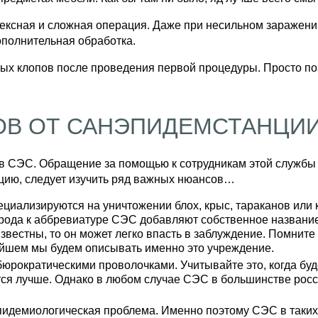
лексная и сложная операция. Даже при несильном заражени
ополнительная обработка.
вых клопов после проведения первой процедуры. Просто п
ОВ ОТ САНЭПИДЕМСТАНЦИ
 в СЭС. Обращение за помощью к сотрудникам этой службы
нцию, следует изучить ряд важных нюансов…
циализируются на уничтожении блох, крыс, тараканов или
 рода к аббревиатуре СЭС добавляют собственное назван
звестны, то он может легко впасть в заблуждение. Помните 
йшем мы будем описывать именно это учреждение.
юрократическими проволочками. Учитывайте это, когда буде
тся лучше. Однако в любом случае СЭС в большинстве росс
пидемиологическая проблема. Именно поэтому СЭС в таких 