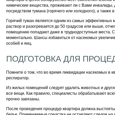
химические вещества, проживают ли с Вами инвалиды, 
посредством тумана (горячего или холодного), а такж
Горячий туман является одним из самых эффективных м
раствор и разогревается до 50 градусов или выше, отч
помещению попадают даже в труднодоступные места. Сп
моментально. Шансы избавиться от насекомых увеличива
особей и яиц.
ПОДГОТОВКА ДЛЯ ПРОЦЕ
Помните о том, что во время ликвидации насекомых в кв
респиратор.
Из жилых помещений следует удалить животных и други
все вещи. Как правило, специалисты обрабатывают всю 
прочно завязаны.
После проведения процедур квартира должна выстояться
белье. Применяемые средства не оставляют следов на п