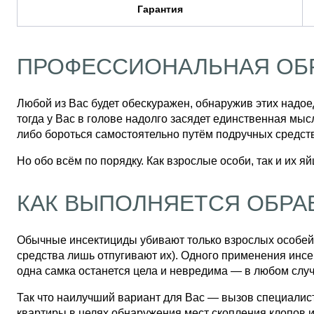
Гарантия
ПРОФЕССИОНАЛЬНАЯ ОБР
Любой из Вас будет обескуражен, обнаружив этих надо
тогда у Вас в голове надолго засядет единственная мы
либо бороться самостоятельно путём подручных средст
Но обо всём по порядку. Как взрослые особи, так и их я
КАК ВЫПОЛНЯЕТСЯ ОБРА
Обычные инсектициды убивают только взрослых особей,
средства лишь отпугивают их). Одного применения инсе
одна самка останется цела и невредима — в любом случ
Так что наилучший вариант для Вас — вызов специали
квартиры в целях обнаружения мест скопления клопов и