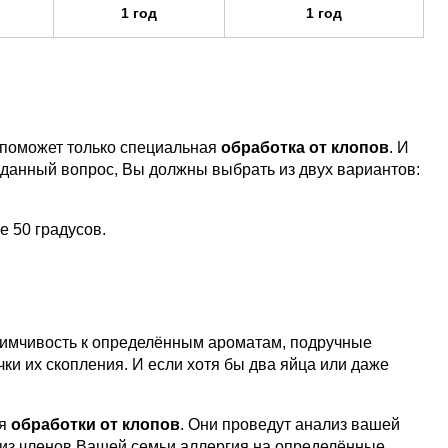
1 год
1 год
е поможет только специальная
обработка от клопов
. И
ь данный вопрос, Вы должны выбрать из двух вариантов:
е 50 градусов.
риимчивость к определённым ароматам, подручные
и их скопления. И если хотя бы два яйца или даже
ия
обработки от
клопов
. Они проведут анализ вашей
бо из членов Вашей семьи аллергия на определённые