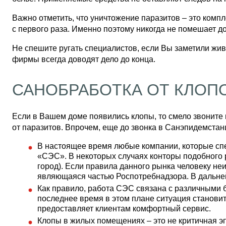
Важно отметить, что уничтожение паразитов – это комп
с первого раза. Именно поэтому никогда не помешает д
Не спешите ругать специалистов, если Вы заметили жи
фирмы всегда доводят дело до конца.
САНОБРАБОТКА ОТ КЛОП
Если в Вашем доме появились клопы, то смело звоните
от паразитов. Впрочем, еще до звонка в Санэпидемста
В настоящее время любые компании, которые спе
«СЭС». В некоторых случаях конторы подобного
город). Если правила данного рынка человеку неи
являющаяся частью Роспотребнадзора. В дальне
Как правило, работа СЭС связана с различными б
последнее время в этом плане ситуация станови
предоставляет клиентам комфортный сервис.
Клопы в жилых помещениях – это не критичная э