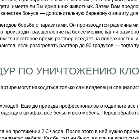
дети, имеете ли Вы домашних животных. Затем Вам предло
е в качестве бонуса — дополнительную барьерную защиту д
етодов борьбе с паразитами. Он производится различными
его происходит расщепление на более мелкие капли размеро
устя некоторое время раствор оседает на поверхностях, и
ются, если разогревать раствор до 90 градусов — тогда т
ДУР ПО УНИЧТОЖЕНИЮ КЛ
артире могут находиться только сам владелец и специалист
х людей. Еще до приезда профессионалов отодвиньте все п
одежду в шкафах, все белье и всю мебель. Перед обработко
 на протяжении 2-3 часов. После этого в ней нужно прове
редметах мебели. Как бы там ни было, яд лучше всего смыт