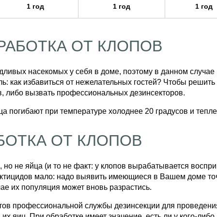
1 год
1 год
1 год
АБОТКА ОТ КЛОПОВ
едливых насекомых у себя в доме, поэтому в данном случа
сль: как избавиться от нежелательных гостей? Чтобы решит
в, либо вызвать профессиональных дезинсекторов.
йца погибают при температуре холоднее 20 градусов и тепле
БОТКА ОТ КЛОПОВ
 но не яйца (и то не факт: у клопов вырабатывается восп
ктицидов мало: надо выявить имеющиеся в Вашем доме точк
ае их популяция может вновь разрастись.
стов профессиональной службы дезинсекции для проведен
 их яиц. При обработке имеет значение, есть ли у кого-ли