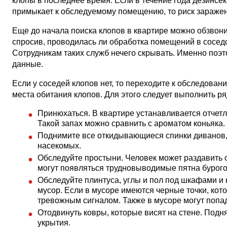
клопы в последнее время. Если в течение года дезинсек
примыкает к обследуемому помещению, то риск заражен
Еще до начала поиска клопов в квартире можно обзвон
спросив, проводилась ли обработка помещений в соседс
Сотрудникам таких служб нечего скрывать. Именно поэ
данные.
Если у соседей клопов нет, то переходите к обследова
места обитания клопов. Для этого следует выполнить р
Принюхаться. В квартире устанавливается отчетл
Такой запах можно сравнить с ароматом коньяка.
Поднимите все откидывающиеся спинки диванов, 
насекомых.
Обследуйте простыни. Человек может раздавить с
могут появляться трудновыводимые пятна бурого
Обследуйте плинтуса, углы и пол под шкафами и 
мусор. Если в мусоре имеются черные точки, кот
тревожным сигналом. Также в мусоре могут попа
Отодвинуть ковры, которые висят на стене. Подн
укрытия.