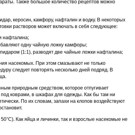
параты. Также большое количество рецептов можно
дар, керосин, камфору, нафталин и водку. В некоторых
отовки растворов может включать в себя следующее:
и нафталина;
 добавляют одну чайную ложку камфоры;
ипидаром (1:1), разводят две чайные ложки нафталина;
ния насекомых. При этом смазывают не только
дуру следует повторять несколько дней подряд. В
ца.
ным природным средством, которое отпугивает
 под коврами, в шкафах для одежды. Как бы там ни
тически. По их словам, запахи на клопов воздействуют
остановит.
0°С). Как яйца и личинки, так и взрослые насекомые не