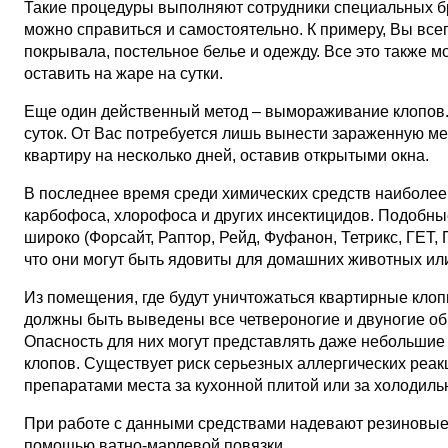
Такие процедуры выполняют сотрудники специальных бр
можно справиться и самостоятельно. К примеру, Вы все
покрывала, постельное белье и одежду. Все это также м
оставить на жаре на сутки.
Еще один действенный метод – вымораживание клопов. 
суток. От Вас потребуется лишь вынести зараженную ме
квартиру на несколько дней, оставив открытыми окна.
В последнее время среди химических средств наиболе
карбофоса, хлорофоса и других инсектицидов. Подобны
широко (Форсайт, Раптор, Рейд, Фуфанон, Тетрикс, ГЕТ, 
что они могут быть ядовиты для домашних животных или
Из помещения, где будут уничтожаться квартирные кло
должны быть выведены все четвероногие и двуногие оби
Опасность для них могут представлять даже небольшие
клопов. Существует риск серьезных аллергических реак
препаратами места за кухонной плитой или за холодиль
При работе с данными средствами надевают резиновые
помощью ватно-марлевой повязки.