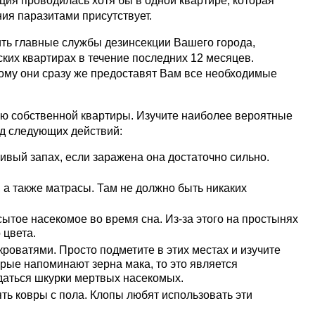
ция проводилась хотя бы в одной квартире, которая
ия паразитами присутствует.
ить главные службы дезинсекции Вашего города,
ких квартирах в течение последних 12 месяцев.
тому они сразу же предоставят Вам все необходимые
нию собственной квартиры. Изучите наиболее вероятные
яд следующих действий:
ивый запах, если заражена она достаточно сильно.
а также матрасы. Там не должно быть никаких
ытое насекомое во время сна. Из-за этого на простынях
 цвета.
кроватями. Просто подметите в этих местах и изучите
орые напоминают зерна мака, то это является
даться шкурки мертвых насекомых.
ять ковры с пола. Клопы любят использовать эти