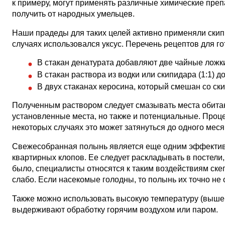
к примеру, могут применять различные химические пре
получить от народных умельцев.
Наши прадеды для таких целей активно применяли скипи
случаях использовался уксус. Перечень рецептов для г
В стакан денатурата добавляют две чайные ложк
В стакан раствора из водки или скипидара (1:1)
В двух стаканах керосина, который смешан со ск
Полученным раствором следует смазывать места обита
установленные места, но также и потенциальные. Проце
некоторых случаях это может затянуться до одного меся
Свежесобранная полынь является еще одним эффектив
квартирных клопов. Ее следует раскладывать в постели,
было, специалисты относятся к таким воздействиям скеп
слабо. Если насекомые голодны, то полынь их точно не 
Также можно использовать высокую температуру (выше 5
выдерживают обработку горячим воздухом или паром.